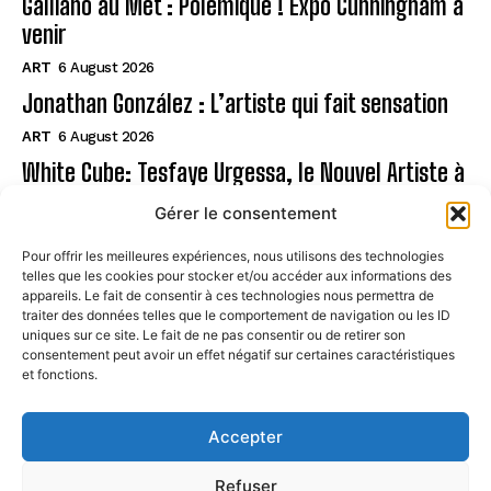
Galliano au Met : Polémique ! Expo Cunningham à
venir
ART
6 August 2026
Jonathan González : L’artiste qui fait sensation
ART
6 August 2026
White Cube: Tesfaye Urgessa, le Nouvel Artiste à
Suivre
Gérer le consentement
ART
6 August 2026
Pour offrir les meilleures expériences, nous utilisons des technologies
telles que les cookies pour stocker et/ou accéder aux informations des
Page
appareils. Le fait de consentir à ces technologies nous permettra de
traiter des données telles que le comportement de navigation ou les ID
uniques sur ce site. Le fait de ne pas consentir ou de retirer son
CONTACT
consentement peut avoir un effet négatif sur certaines caractéristiques
et fonctions.
MENTIONS LÉGALES
À PROPOS
Accepter
POLITIQUE DE COOKIES (UE)
Refuser