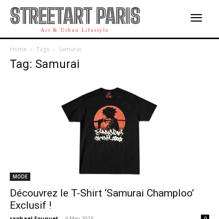
STREETART PARIS
Art & Urban Lifestyle
Home
Tags
Samurai
Tag: Samurai
MODE
Découvrez le T-Shirt ‘Samurai Champloo’
Exclusif !
raphael Fouquet
-
4 May 2025
0