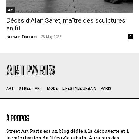
Art
Décès d’Alan Saret, maître des sculptures
en fil
raphael Fouquet
-
28 May 2026
0
ARTPARIS
ART
STREET ART
MODE
LIFESTYLE URBAIN
PARIS
À PROPOS
Street Art Paris est un blog dédié à la découverte et à
la valorisation du lifestyle urbain. À travers des