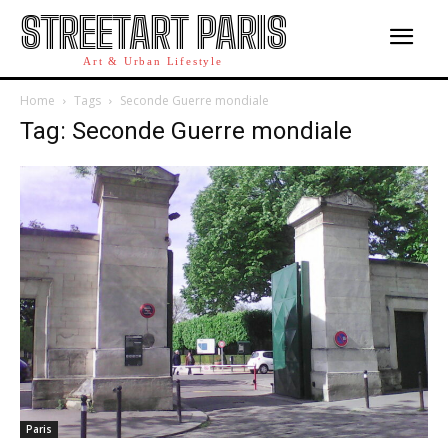
STREETART PARIS
Art & Urban Lifestyle
Home
Tags
Seconde Guerre mondiale
Tag: Seconde Guerre mondiale
Paris