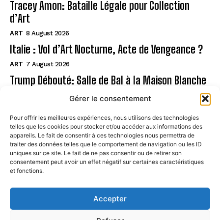
Tracey Amon: Bataille Légale pour Collection
d’Art
ART
8 August 2026
Italie : Vol d’Art Nocturne, Acte de Vengeance ?
ART
7 August 2026
Trump Débouté: Salle de Bal à la Maison Blanche
?
Gérer le consentement
ART
7 August 2026
Pour offrir les meilleures expériences, nous utilisons des technologies
telles que les cookies pour stocker et/ou accéder aux informations des
Page
appareils. Le fait de consentir à ces technologies nous permettra de
traiter des données telles que le comportement de navigation ou les ID
uniques sur ce site. Le fait de ne pas consentir ou de retirer son
CONTACT
consentement peut avoir un effet négatif sur certaines caractéristiques
et fonctions.
MENTIONS LÉGALES
À PROPOS
Accepter
POLITIQUE DE COOKIES (UE)