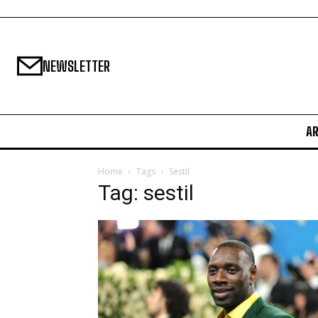
NEWSLETTER
A
Home
Tags
Sestil
Tag: sestil