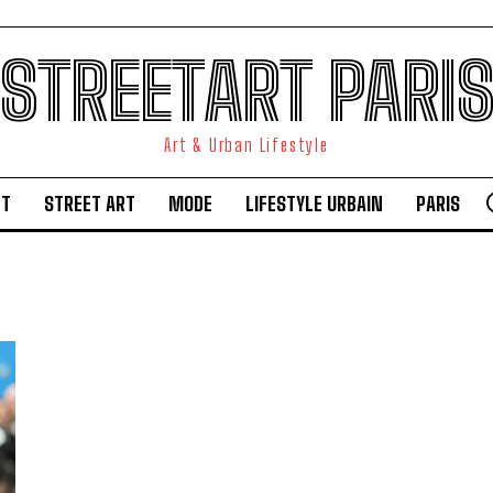
STREETART PARI
Art & Urban Lifestyle
RT
STREET ART
MODE
LIFESTYLE URBAIN
PARIS