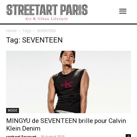
STREETART PARIS
Art & Urban Lifestyle
Home
Tags
SEVENTEEN
Tag: SEVENTEEN
MODE
MINGYU de SEVENTEEN brille pour Calvin
Klein Denim
raphael Fouquet
-
19 August 2025
0