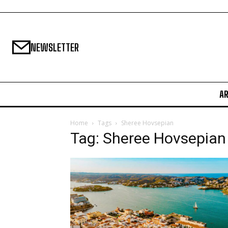
NEWSLETTER
A
Home
Tags
Sheree Hovsepian
Tag: Sheree Hovsepian