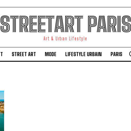
STREETART PARI
Art & Urban Lifestyle
RT
STREET ART
MODE
LIFESTYLE URBAIN
PARIS