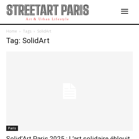
STREETART PARIS
Art & Urban Lifestyle
Home
Tags
SolidArt
Tag: SolidArt
Paris
Solid’Art Paris 2025 : L’art solidaire éblouit