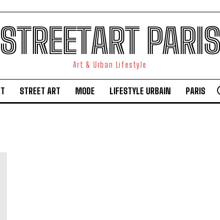
STREETART PARI
Art & Urban Lifestyle
RT
STREET ART
MODE
LIFESTYLE URBAIN
PARIS