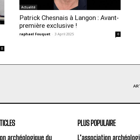
Actualité
Patrick Chesnais à Langon : Avant-
première exclusive !
raphael Fouquet
-
3 April 2025
0
0
AR
TICLES
PLUS POPULAIRE
ion archéologique du
L’association archéolog