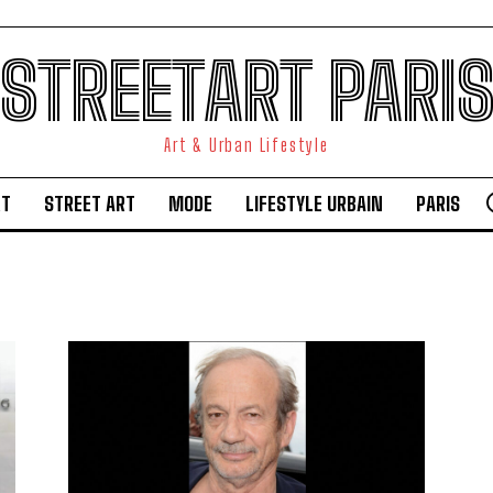
STREETART PARI
Art & Urban Lifestyle
RT
STREET ART
MODE
LIFESTYLE URBAIN
PARIS