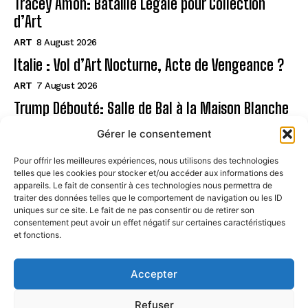
Tracey Amon: Bataille Légale pour Collection
d’Art
ART
8 August 2026
Italie : Vol d’Art Nocturne, Acte de Vengeance ?
ART
7 August 2026
Trump Débouté: Salle de Bal à la Maison Blanche
?
Gérer le consentement
ART
7 August 2026
Pour offrir les meilleures expériences, nous utilisons des technologies
telles que les cookies pour stocker et/ou accéder aux informations des
Page
appareils. Le fait de consentir à ces technologies nous permettra de
traiter des données telles que le comportement de navigation ou les ID
uniques sur ce site. Le fait de ne pas consentir ou de retirer son
CONTACT
consentement peut avoir un effet négatif sur certaines caractéristiques
et fonctions.
MENTIONS LÉGALES
À PROPOS
Accepter
POLITIQUE DE COOKIES (UE)
Refuser