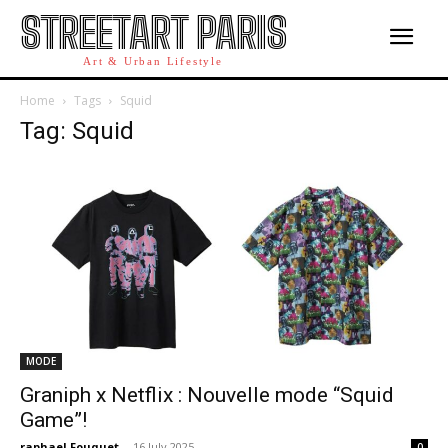
STREETART PARIS
Art & Urban Lifestyle
Home
Tags
Squid
Tag: Squid
MODE
Graniph x Netflix : Nouvelle mode “Squid
Game”!
raphael Fouquet
-
16 July 2025
0