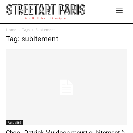
STREETART PARIS
Art & Urban Lifestyle
Home
Tags
Subitement
Tag: subitement
Actualité
Choc : Patrick Muldoon meurt subitement à