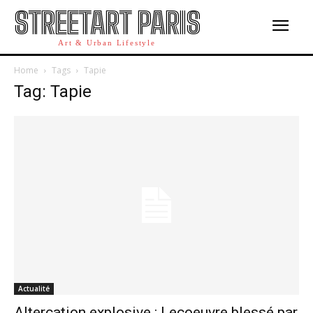
STREETART PARIS
Art & Urban Lifestyle
Home
Tags
Tapie
Tag: Tapie
Actualité
Altercation explosive : Lecoeuvre blessé par