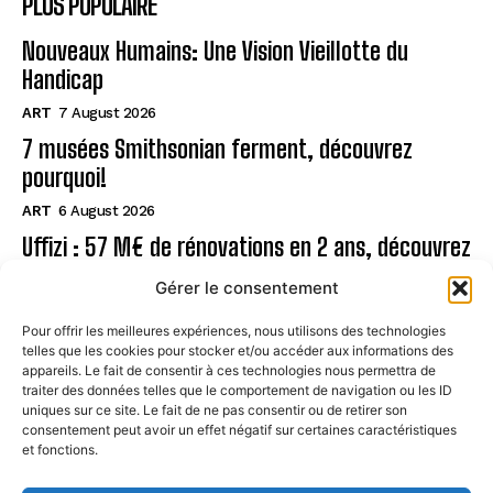
PLUS POPULAIRE
Nouveaux Humains: Une Vision Vieillotte du
Handicap
ART
7 August 2026
7 musées Smithsonian ferment, découvrez
pourquoi!
ART
6 August 2026
Uffizi : 57 M€ de rénovations en 2 ans, découvrez
!
Gérer le consentement
ART
6 August 2026
Pour offrir les meilleures expériences, nous utilisons des technologies
telles que les cookies pour stocker et/ou accéder aux informations des
Page
appareils. Le fait de consentir à ces technologies nous permettra de
traiter des données telles que le comportement de navigation ou les ID
uniques sur ce site. Le fait de ne pas consentir ou de retirer son
CONTACT
consentement peut avoir un effet négatif sur certaines caractéristiques
et fonctions.
MENTIONS LÉGALES