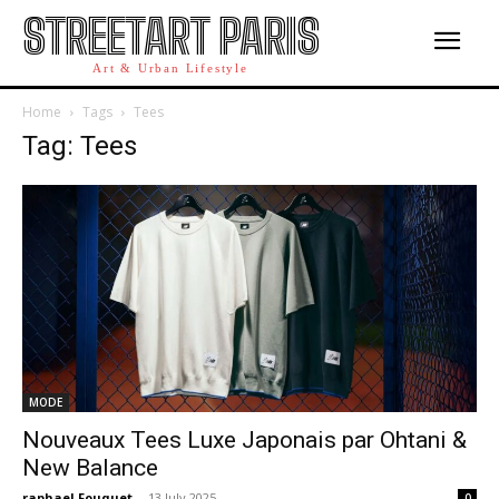
STREETART PARIS
Art & Urban Lifestyle
Home
Tags
Tees
Tag: Tees
MODE
Nouveaux Tees Luxe Japonais par Ohtani &
New Balance
raphael Fouquet
-
13 July 2025
0