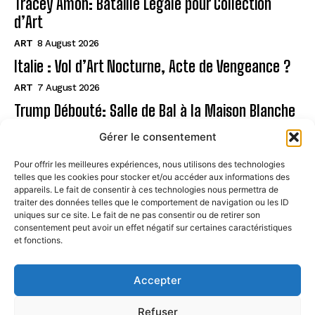
Tracey Amon: Bataille Légale pour Collection
d’Art
ART
8 August 2026
Italie : Vol d’Art Nocturne, Acte de Vengeance ?
ART
7 August 2026
Trump Débouté: Salle de Bal à la Maison Blanche
?
Gérer le consentement
ART
7 August 2026
Pour offrir les meilleures expériences, nous utilisons des technologies
telles que les cookies pour stocker et/ou accéder aux informations des
Page
appareils. Le fait de consentir à ces technologies nous permettra de
traiter des données telles que le comportement de navigation ou les ID
uniques sur ce site. Le fait de ne pas consentir ou de retirer son
CONTACT
consentement peut avoir un effet négatif sur certaines caractéristiques
et fonctions.
MENTIONS LÉGALES
À PROPOS
Accepter
POLITIQUE DE COOKIES (UE)
Refuser