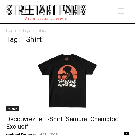
STREETART PARIS
Art & Urban Lifestyle
Home
Tags
TShirt
Tag: TShirt
MODE
Découvrez le T-Shirt ‘Samurai Champloo’
Exclusif !
raphael Fouquet
-
4 May 2025
0