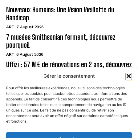
Nouveaux Humains: Une Vision Vieillotte du
Handicap
ART
7 August 2026
7 musées Smithsonian ferment, découvrez
pourquoi!
ART
6 August 2026
Uffizi : 57 M€ de rénovations en 2 ans, découvrez
!
Gérer le consentement
ART
6 August 2026
Pour offrir les meilleures expériences, nous utilisons des technologies
telles que les cookies pour stocker et/ou accéder aux informations des
Page
appareils. Le fait de consentir à ces technologies nous permettra de
traiter des données telles que le comportement de navigation ou les ID
uniques sur ce site. Le fait de ne pas consentir ou de retirer son
CONTACT
consentement peut avoir un effet négatif sur certaines caractéristiques
et fonctions.
MENTIONS LÉGALES
À PROPOS