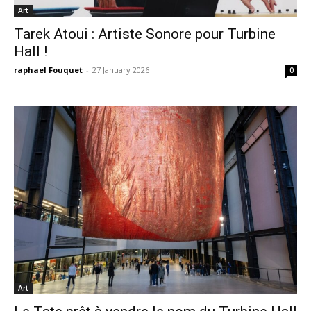
Art
Tarek Atoui : Artiste Sonore pour Turbine
Hall !
raphael Fouquet
-
27 January 2026
0
Art