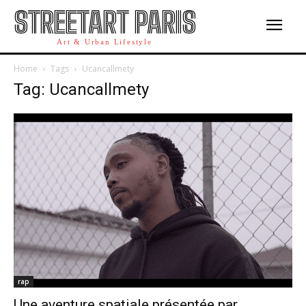
STREETART PARIS
Art & Urban Lifestyle
Home
Tags
Ucancallmety
Tag: Ucancallmety
rap
Une aventure spatiale présentée par