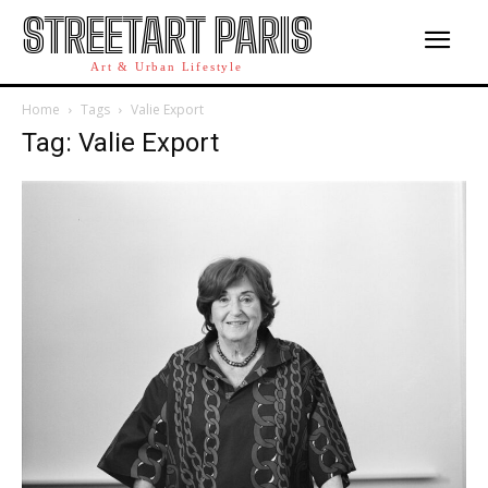
STREETART PARIS
Art & Urban Lifestyle
Home
Tags
Valie Export
Tag: Valie Export