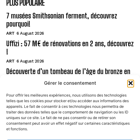
PLUS POPULAIRE
7 musées Smithsonian ferment, découvrez
pourquoi!
ART
6 August 2026
Uffizi : 57 M€ de rénovations en 2 ans, découvrez
!
ART
6 August 2026
Découverte d’un tombeau de l’âge du bronze en
Sardaigne
Gérer le consentement
ART
6 August 2026
Pour offrir les meilleures expériences, nous utilisons des technologies
telles que les cookies pour stocker et/ou accéder aux informations des
Page
appareils. Le fait de consentir à ces technologies nous permettra de
traiter des données telles que le comportement de navigation ou les ID
uniques sur ce site. Le fait de ne pas consentir ou de retirer son
CONTACT
consentement peut avoir un effet négatif sur certaines caractéristiques
et fonctions.
MENTIONS LÉGALES