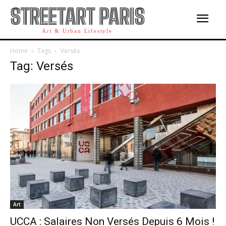
STREETART PARIS
Art & Urban Lifestyle
Home
Tags
Versés
Tag: Versés
Art
UCCA : Salaires Non Versés Depuis 6 Mois !