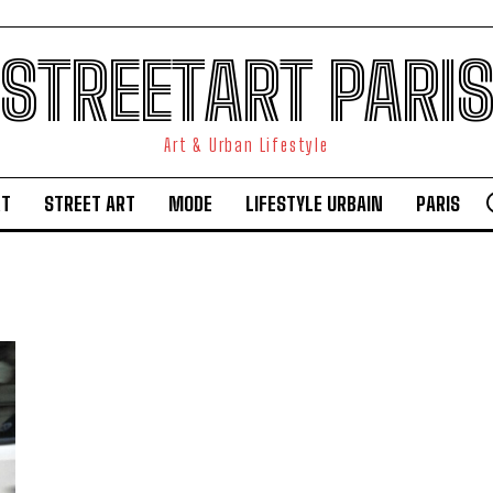
STREETART PARI
Art & Urban Lifestyle
RT
STREET ART
MODE
LIFESTYLE URBAIN
PARIS