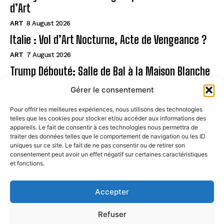
d’Art
ART
8 August 2026
Italie : Vol d’Art Nocturne, Acte de Vengeance ?
ART
7 August 2026
Trump Débouté: Salle de Bal à la Maison Blanche
?
Gérer le consentement
ART
7 August 2026
Pour offrir les meilleures expériences, nous utilisons des technologies
telles que les cookies pour stocker et/ou accéder aux informations des
Page
appareils. Le fait de consentir à ces technologies nous permettra de
traiter des données telles que le comportement de navigation ou les ID
uniques sur ce site. Le fait de ne pas consentir ou de retirer son
CONTACT
consentement peut avoir un effet négatif sur certaines caractéristiques
et fonctions.
MENTIONS LÉGALES
À PROPOS
Accepter
POLITIQUE DE COOKIES (UE)
Refuser