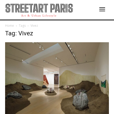
STREETART PARIS
Art & Urban Lifestyle
Home
Tags
Vivez
Tag: Vivez