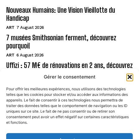
Nouveaux Humains: Une Vision Vieillotte du
Handicap
ART
7 August 2026
7 musées Smithsonian ferment, découvrez
pourquoi!
ART
6 August 2026
Uffizi : 57 M€ de rénovations en 2 ans, découvrez
!
Gérer le consentement
ART
6 August 2026
Pour offrir les meilleures expériences, nous utilisons des technologies
telles que les cookies pour stocker et/ou accéder aux informations des
Page
appareils. Le fait de consentir à ces technologies nous permettra de
traiter des données telles que le comportement de navigation ou les ID
uniques sur ce site. Le fait de ne pas consentir ou de retirer son
CONTACT
consentement peut avoir un effet négatif sur certaines caractéristiques
et fonctions.
MENTIONS LÉGALES
À PROPOS