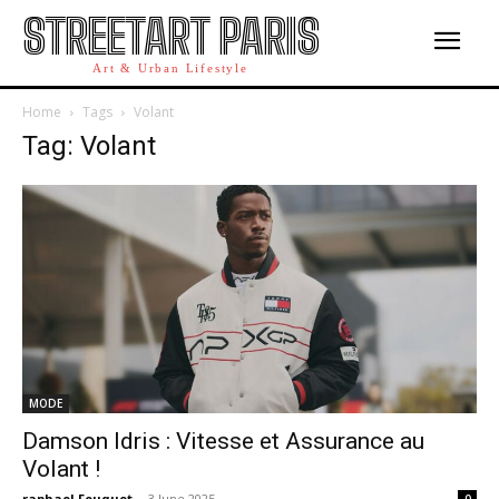
STREETART PARIS
Art & Urban Lifestyle
Home
Tags
Volant
Tag: Volant
MODE
Damson Idris : Vitesse et Assurance au
Volant !
raphael Fouquet
-
3 June 2025
0