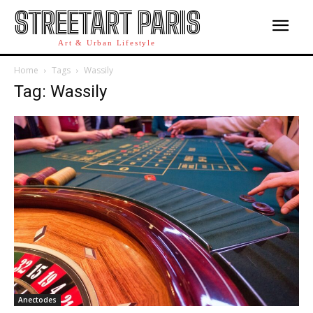
STREETART PARIS
Art & Urban Lifestyle
Home
Tags
Wassily
Tag: Wassily
Anectodes