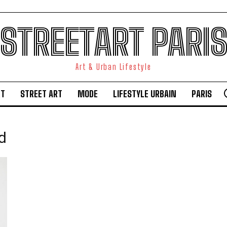
STREETART PARI
Art & Urban Lifestyle
RT
STREET ART
MODE
LIFESTYLE URBAIN
PARIS
d