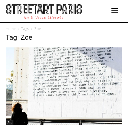
STREETART PARIS
Art & Urban Lifestyle
Home
Tags
Zoe
Tag: Zoe
Art