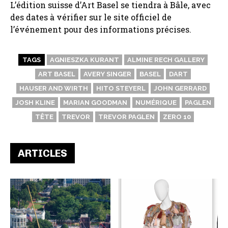
L’édition suisse d’Art Basel se tiendra à Bâle, avec
des dates à vérifier sur le site officiel de
l’événement pour des informations précises.
TAGS
AGNIESZKA KURANT
ALMINE RECH GALLERY
ART BASEL
AVERY SINGER
BASEL
DART
HAUSER AND WIRTH
HITO STEYERL
JOHN GERRARD
JOSH KLINE
MARIAN GOODMAN
NUMÉRIQUE
PAGLEN
TÊTE
TREVOR
TREVOR PAGLEN
ZERO 10
ARTICLES