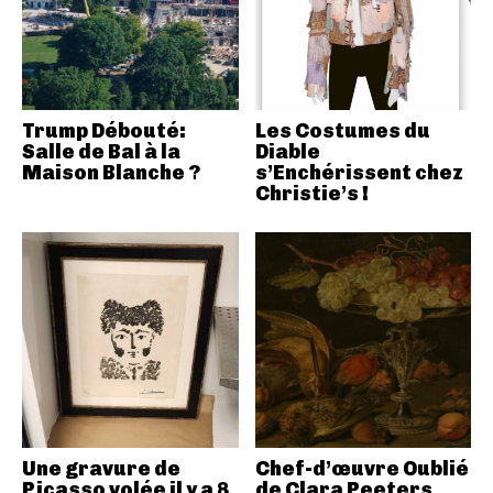
Trump Débouté:
Les Costumes du
Salle de Bal à la
Diable
Maison Blanche ?
s’Enchérissent chez
Christie’s !
Une gravure de
Chef-d’œuvre Oublié
Picasso volée il y a 8
de Clara Peeters