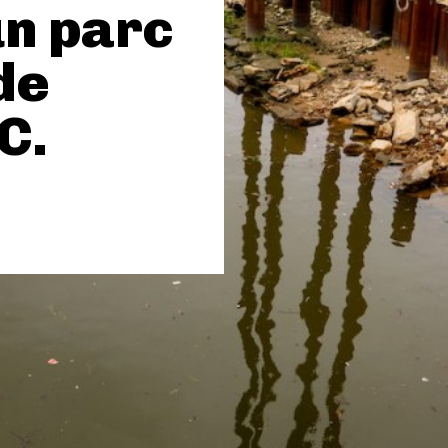
un parc
de
C.