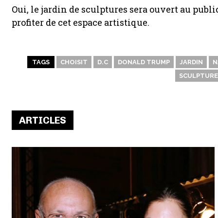
Oui, le jardin de sculptures sera ouvert au publi
profiter de cet espace artistique.
TAGS
CHOISIT
D.C
DONALD TRUMP
JARDIN
N
SCULPTURE
ARTICLES