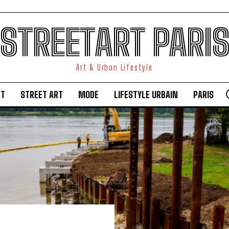
STREETART PARI
Art & Urban Lifestyle
RT
STREET ART
MODE
LIFESTYLE URBAIN
PARIS