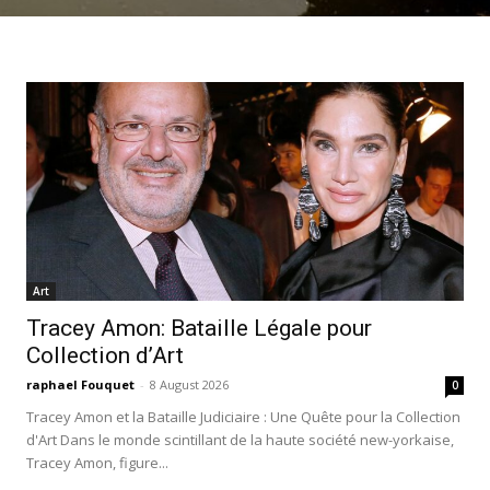
Art
Tracey Amon: Bataille Légale pour
Collection d’Art
raphael Fouquet
-
8 August 2026
0
Tracey Amon et la Bataille Judiciaire : Une Quête pour la Collection
d'Art Dans le monde scintillant de la haute société new-yorkaise,
Tracey Amon, figure...