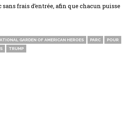
c sans frais d’entrée, afin que chacun puisse
ATIONAL GARDEN OF AMERICAN HEROES
PARC
POUR
S
TRUMP