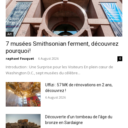
Art
7 musées Smithsonian ferment, découvrez
pourquoi!
raphael Fouquet
-
6 August 2026
0
Introduction : Une Surprise pour les Visiteurs En plein cœur de
Washington D.C., sept musées du célèbre...
Uffizi : 57 M€ de rénovations en 2 ans,
découvrez !
6 August 2026
Découverte d’un tombeau de l’âge du
bronze en Sardaigne