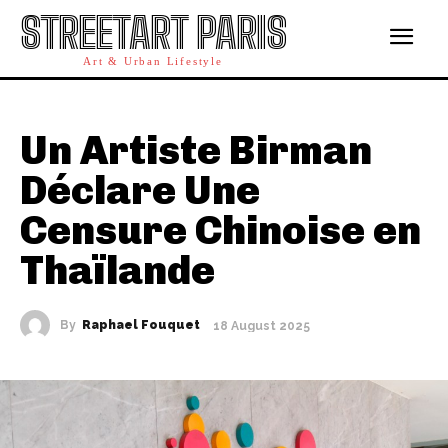
STREETART PARIS
Art & Urban Lifestyle
Un Artiste Birman
Déclare Une
Censure Chinoise en
Thaïlande
By
Raphael Fouquet
18 August 2025