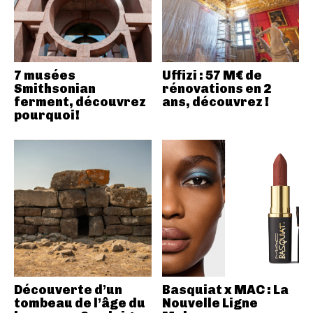
7 musées
Uffizi : 57 M€ de
Smithsonian
rénovations en 2
ferment, découvrez
ans, découvrez !
pourquoi!
Découverte d’un
Basquiat x MAC : La
tombeau de l’âge du
Nouvelle Ligne