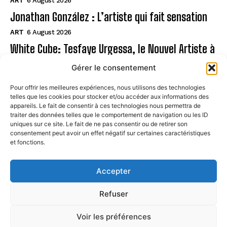
ART
6 August 2026
Jonathan González : L’artiste qui fait sensation
ART
6 August 2026
White Cube: Tesfaye Urgessa, le Nouvel Artiste à
Suivre
Gérer le consentement
ART
6 August 2026
Pour offrir les meilleures expériences, nous utilisons des technologies
telles que les cookies pour stocker et/ou accéder aux informations des
Page
appareils. Le fait de consentir à ces technologies nous permettra de
traiter des données telles que le comportement de navigation ou les ID
uniques sur ce site. Le fait de ne pas consentir ou de retirer son
CONTACT
consentement peut avoir un effet négatif sur certaines caractéristiques
et fonctions.
MENTIONS LÉGALES
À PROPOS
Accepter
POLITIQUE DE COOKIES (UE)
Refuser
Voir les préférences