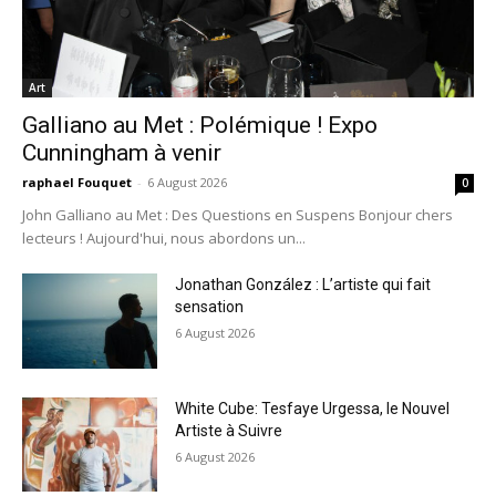
Art
Galliano au Met : Polémique ! Expo
Cunningham à venir
raphael Fouquet
-
6 August 2026
0
John Galliano au Met : Des Questions en Suspens Bonjour chers
lecteurs ! Aujourd'hui, nous abordons un...
Jonathan González : L’artiste qui fait
sensation
6 August 2026
White Cube: Tesfaye Urgessa, le Nouvel
Artiste à Suivre
6 August 2026