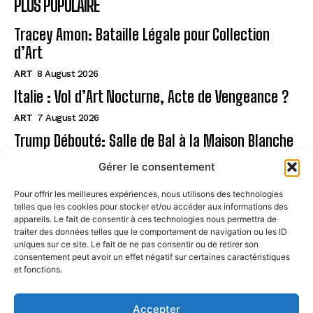
PLUS POPULAIRE
Tracey Amon: Bataille Légale pour Collection
d’Art
ART
8 August 2026
Italie : Vol d’Art Nocturne, Acte de Vengeance ?
ART
7 August 2026
Trump Débouté: Salle de Bal à la Maison Blanche
?
Gérer le consentement
ART
7 August 2026
Pour offrir les meilleures expériences, nous utilisons des technologies
telles que les cookies pour stocker et/ou accéder aux informations des
Page
appareils. Le fait de consentir à ces technologies nous permettra de
traiter des données telles que le comportement de navigation ou les ID
uniques sur ce site. Le fait de ne pas consentir ou de retirer son
CONTACT
consentement peut avoir un effet négatif sur certaines caractéristiques
et fonctions.
MENTIONS LÉGALES
À PROPOS
Accepter