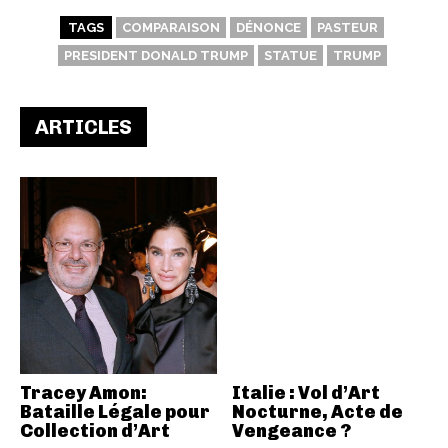
TAGS
COMPARAISON
DÉNONCE
PASTEUR
PRESIDENT DONALD TRUMP
STATUE
TRUMP
ARTICLES
Tracey Amon:
Italie : Vol d’Art
Bataille Légale pour
Nocturne, Acte de
Collection d’Art
Vengeance ?