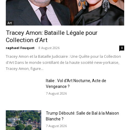
Art
Tracey Amon: Bataille Légale pour
Collection d’Art
raphael Fouquet
-
8 August 2026
0
Tracey Amon et la Bataille Judiciaire : Une Quête pour la Collection
d'Art Dans le monde scintillant de la haute société new-yorkaise,
Tracey Amon, figure...
Italie : Vol d’Art Nocturne, Acte de
Vengeance ?
7 August 2026
Trump Débouté: Salle de Bal à la Maison
Blanche ?
7 August 2026