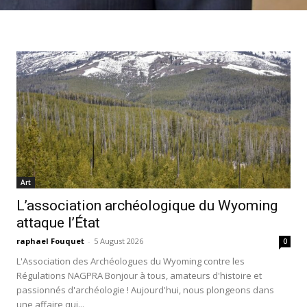
Art
L’association archéologique du Wyoming
attaque l’État
raphael Fouquet
-
5 August 2026
0
L'Association des Archéologues du Wyoming contre les
Régulations NAGPRA Bonjour à tous, amateurs d'histoire et
passionnés d'archéologie ! Aujourd'hui, nous plongeons dans
une affaire qui...