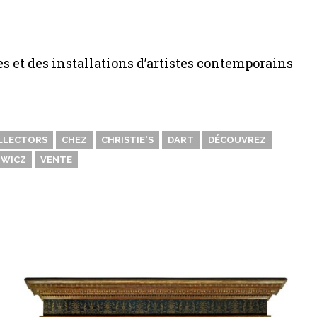
es et des installations d’artistes contemporains
LLECTORS
CHEZ
CHRISTIE'S
DART
DÉCOUVREZ
OWICZ
VENTE