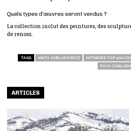
Quels types d’œuvres seront vendus ?
La collection inclut des peintures, des sculptur
de renom.
TAGS
ANITA ZABLUDOWICZ
ARTNEWS TOP 200 CO
POJU-ZABLUD
ARTICLES