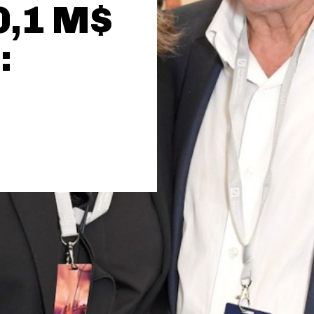
20,1 M$
: