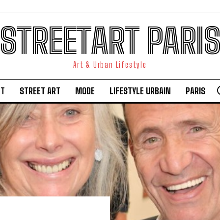
STREETART PARI
Art & Urban Lifestyle
RT
STREET ART
MODE
LIFESTYLE URBAIN
PARIS