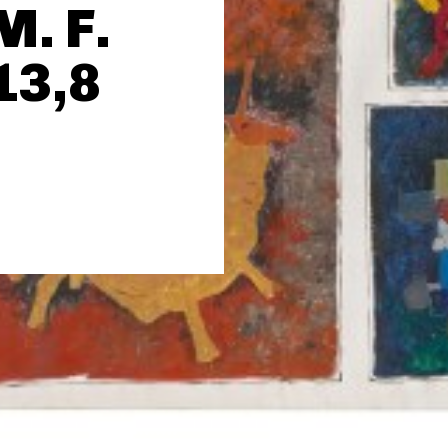
M. F.
13,8