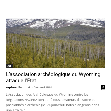
Art
L’association archéologique du Wyoming
attaque l’État
raphael Fouquet
-
5 August 2026
0
L'Association des Archéologues du Wyoming contre les
Régulations NAGPRA Bonjour à tous, amateurs d'histoire et
passionnés d'archéologie ! Aujourd'hui, nous plongeons dans
une affaire qui...