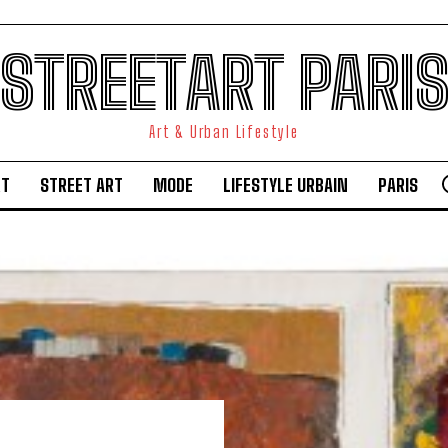
STREETART PARI
Art & Urban Lifestyle
RT
STREET ART
MODE
LIFESTYLE URBAIN
PARIS