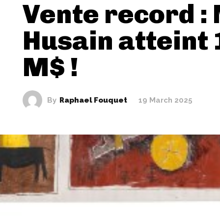
Vente record : 
Husain atteint 
M$ !
By
Raphael Fouquet
19 March 2025