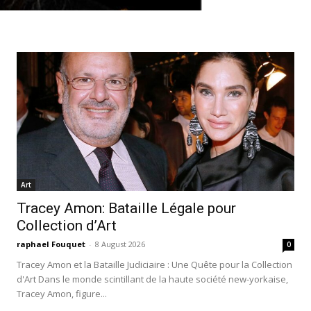
Art
Tracey Amon: Bataille Légale pour
Collection d’Art
raphael Fouquet
-
8 August 2026
0
Tracey Amon et la Bataille Judiciaire : Une Quête pour la Collection
d'Art Dans le monde scintillant de la haute société new-yorkaise,
Tracey Amon, figure...