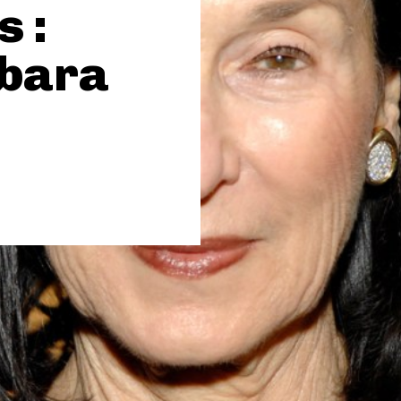
 :
rbara