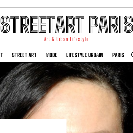
STREETART PARI
Art & Urban Lifestyle
RT
STREET ART
MODE
LIFESTYLE URBAIN
PARIS