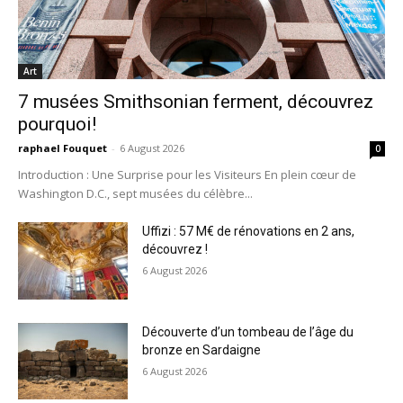
Art
7 musées Smithsonian ferment, découvrez
pourquoi!
raphael Fouquet
-
6 August 2026
0
Introduction : Une Surprise pour les Visiteurs En plein cœur de
Washington D.C., sept musées du célèbre...
Uffizi : 57 M€ de rénovations en 2 ans,
découvrez !
6 August 2026
Découverte d’un tombeau de l’âge du
bronze en Sardaigne
6 August 2026