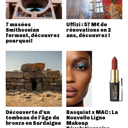
7 musées
Uffizi : 57 M€ de
Smithsonian
rénovations en 2
ferment, découvrez
ans, découvrez !
pourquoi!
Découverte d’un
Basquiat x MAC : La
tombeau de l’âge du
Nouvelle Ligne
bronze en Sardaigne
Makeup