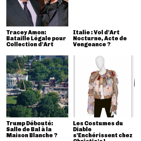
Tracey Amon:
Italie : Vol d’Art
Bataille Légale pour
Nocturne, Acte de
Collection d’Art
Vengeance ?
Trump Débouté:
Les Costumes du
Salle de Bal à la
Diable
Maison Blanche ?
s’Enchérissent chez