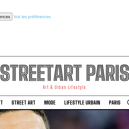
rences
Voir les préférences
STREETART PARI
Art & Urban Lifestyle
RT
STREET ART
MODE
LIFESTYLE URBAIN
PARIS