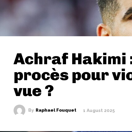
Achraf Hakimi 
procès pour vio
vue ?
By
Raphael Fouquet
1 August 2025