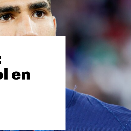
:
l en