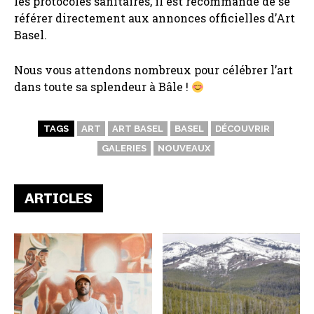
les protocoles sanitaires, il est recommandé de se
référer directement aux annonces officielles d’Art
Basel.
Nous vous attendons nombreux pour célébrer l’art
dans toute sa splendeur à Bâle !
TAGS
ART
ART BASEL
BASEL
DÉCOUVRIR
GALERIES
NOUVEAUX
ARTICLES