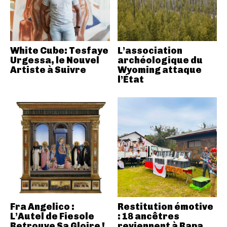
White Cube: Tesfaye
L’association
Urgessa, le Nouvel
archéologique du
Artiste à Suivre
Wyoming attaque
l’État
Fra Angelico :
Restitution émotive
L’Autel de Fiesole
: 18 ancêtres
Retrouve Sa Gloire !
reviennent à Rapa