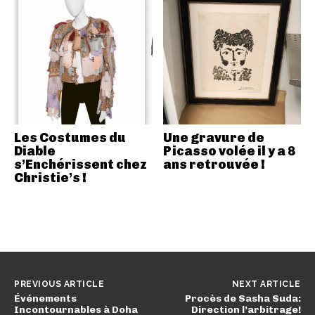
Les Costumes du
Une gravure de
Diable
Picasso volée il y a 8
s’Enchérissent chez
ans retrouvée !
Christie’s !
PREVIOUS ARTICLE
NEXT ARTICLE
Événements
Procès de Sasha Suda:
Incontournables à Doha
Direction l’arbitrage!