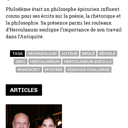
Philodème était un philosophe épicurien influent
connu pour ses écrits sur la poésie, la rhétorique et
la philosophie. Sa présence parmi les rouleaux
d’Herculanum souligne l’importance de son travail
dans l’Antiquité.
TAGS
ARCHAEOLOGY
AUTEUR
BRÛLÉ
DÉVOILÉ
GREC
HERCULANEUM
HERCULANEUM SCROLLS
MANUSCRIT
MYSTÈRE
VESUVIUS CHALLENGE
ARTICLES