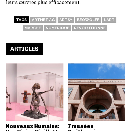
leurs œuvres plus efficacement.
TAGS
ARTNET AG
ARTSY
BEOWOLFF
LART
MARCHÉ
NUMÉRIQUE
RÉVOLUTIONNÉ
ARTICLES
Nouveaux Humains:
7 musées