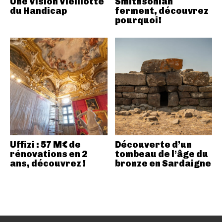
Une Vision Vieillotte
Smithsonian
du Handicap
ferment, découvrez
pourquoi!
Uffizi : 57 M€ de
Découverte d’un
rénovations en 2
tombeau de l’âge du
ans, découvrez !
bronze en Sardaigne