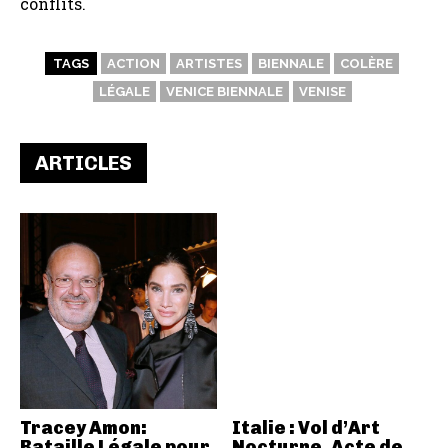
conflits.
TAGS
ACTION
ARTISTES
BIENNALE
COLÈRE
LÉGALE
VENICE BIENNALE
VENISE
ARTICLES
Tracey Amon:
Italie : Vol d’Art
Bataille Légale pour
Nocturne, Acte de