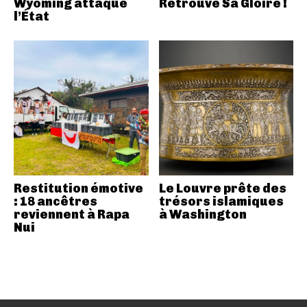
Wyoming attaque
Retrouve Sa Gloire !
l’État
Restitution émotive
Le Louvre prête des
: 18 ancêtres
trésors islamiques
reviennent à Rapa
à Washington
Nui