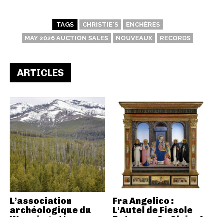
TAGS
CHRISTIE'S
ENCHÈRES
MAY 2026 AUCTION SALES
NOUVEAUX
RECORDS
ARTICLES
L’association
Fra Angelico :
archéologique du
L’Autel de Fiesole