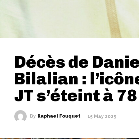
Décès de Danie
Bilalian : l’icô
JT s’éteint à 7
By
Raphael Fouquet
15 May 2025