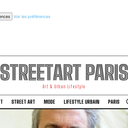
rences
Voir les préférences
STREETART PARI
Art & Urban Lifestyle
RT
STREET ART
MODE
LIFESTYLE URBAIN
PARIS