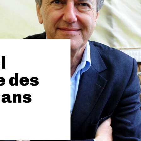
l
ne des
8 ans