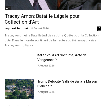
Art
Tracey Amon: Bataille Légale pour
Collection d’Art
raphael Fouquet
-
8 August 2026
0
Tracey Amon et la Bataille Judiciaire : Une Quête pour la Collection
d'Art Dans le monde scintillant de la haute société new-yorkaise,
Tracey Amon, figure...
Italie : Vol d’Art Nocturne, Acte de
Vengeance ?
7 August 2026
Trump Débouté: Salle de Bal à la Maison
Blanche ?
7 August 2026