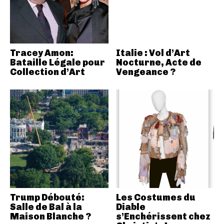
Tracey Amon:
Italie : Vol d’Art
Bataille Légale pour
Nocturne, Acte de
Collection d’Art
Vengeance ?
Trump Débouté:
Les Costumes du
Salle de Bal à la
Diable
Maison Blanche ?
s’Enchérissent chez