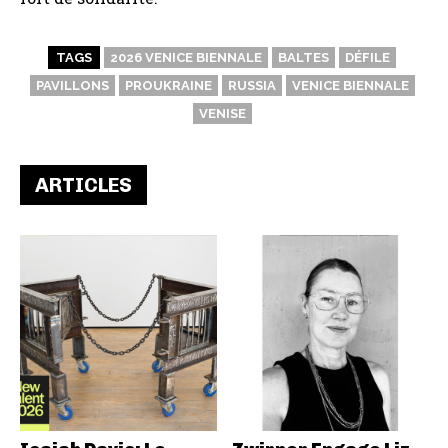
TAGS
2026 VENICE BIENNALE
BALTES
DÉFILE
PAVILLONS
PROUKRAINE
RUSSIA
VENICE BIENNALE
VENISE
ARTICLES