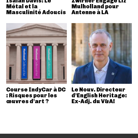
Isaiah Davis: Le
Zwirner Engage Liz
Métal et la
Mulholland pour
Masculinité Adoucis
Antenne à LA
Course IndyCar à DC
Le Nouv. Directeur
: Risques pour les
d’English Heritage:
œuvres d’art ?
Ex-Adj. du V&A!