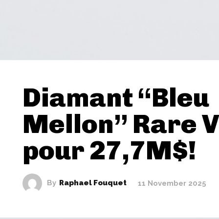
Diamant “Bleu
Mellon” Rare 
pour 27,7M$!
By
Raphael Fouquet
11 November 2025