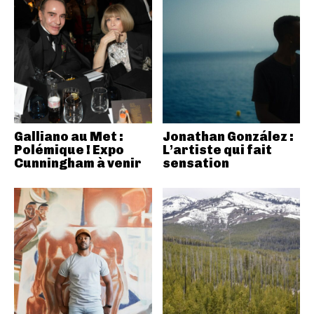
Galliano au Met :
Jonathan González :
Polémique ! Expo
L’artiste qui fait
Cunningham à venir
sensation