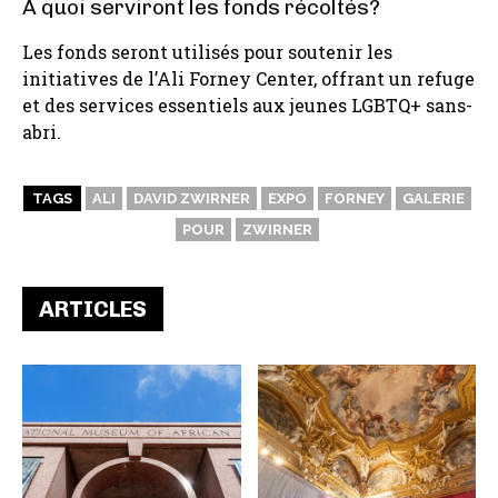
À quoi serviront les fonds récoltés?
Les fonds seront utilisés pour soutenir les
initiatives de l’Ali Forney Center, offrant un refuge
et des services essentiels aux jeunes LGBTQ+ sans-
abri.
TAGS
ALI
DAVID ZWIRNER
EXPO
FORNEY
GALERIE
POUR
ZWIRNER
ARTICLES