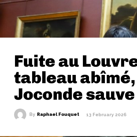
Fuite au Louvre
tableau abîmé,
Joconde sauve
By
Raphael Fouquet
13 February 2026