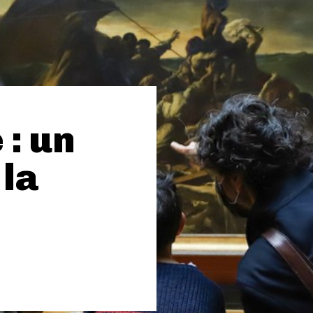
 : un
 la