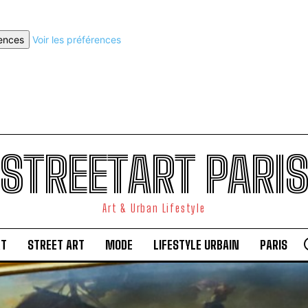
rences
Voir les préférences
STREETART PARI
Art & Urban Lifestyle
RT
STREET ART
MODE
LIFESTYLE URBAIN
PARIS