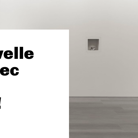
elle
vec
!