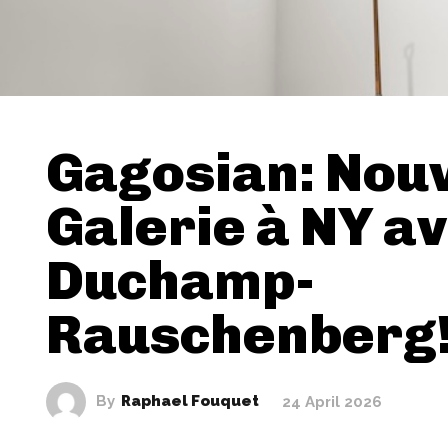
Gagosian: Nouv
Galerie à NY a
Duchamp-
Rauschenberg
By
Raphael Fouquet
24 April 2026