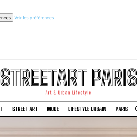
rences
Voir les préférences
STREETART PARI
Art & Urban Lifestyle
RT
STREET ART
MODE
LIFESTYLE URBAIN
PARIS